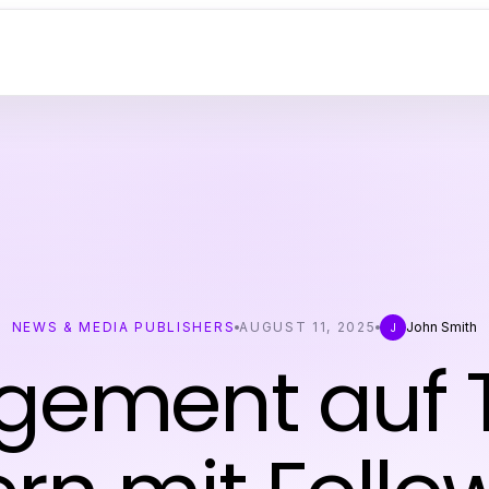
NEWS & MEDIA PUBLISHERS
AUGUST 11, 2025
John Smith
J
gement auf T