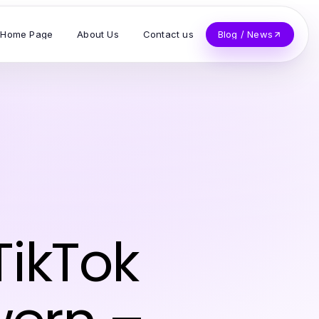
Home Page
About Us
Contact us
Blog / News
ikTok