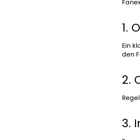
Fanex
1. 
Ein kl
den F
2.
Regel
3. 