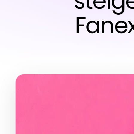
steig
Fanex