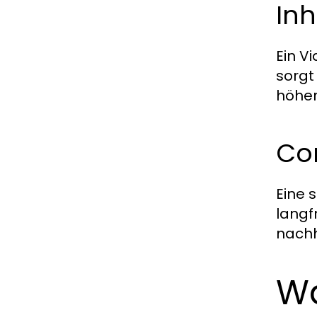
Inh
Ein V
sorgt
höher 
Co
Eine 
langf
nachh
Wa