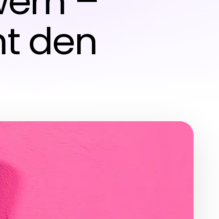
wern –
nt den