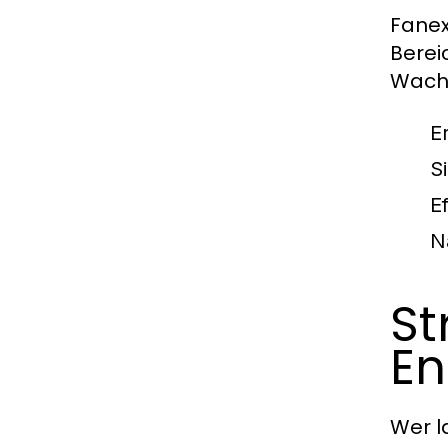
Fanex
Berei
Wach
E
S
Ef
N
St
E
Wer l