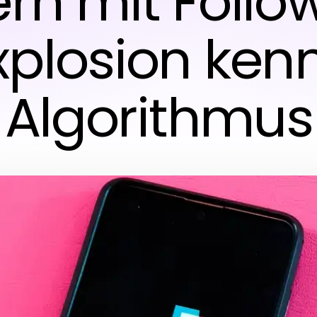
ern mit Follo
plosion ken
Algorithmus