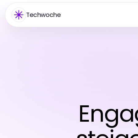
Techwoche
Enga