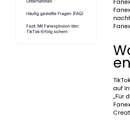
Fanex
Unternehmen
Fanex
Häufig gestellte Fragen (FAQ)
nachh
Fanex
Fazit: Mit Fanexplosion den
TikTok-Erfolg sichern
Wa
en
TikTo
auf I
„Für 
Fanex
Creat