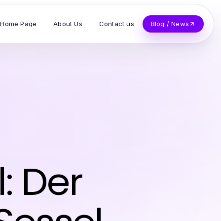
Home Page
About Us
Contact us
Blog / News
: Der