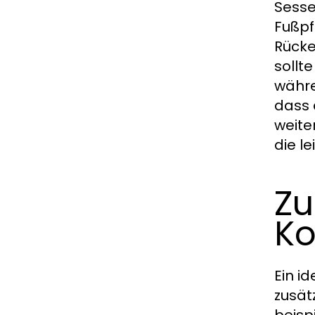
Sesse
Fußpf
Rücke
sollt
währe
dass 
weite
die l
Zu
Ko
Ein i
zusät