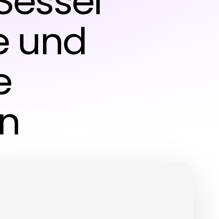
Sessel
e und
e
n