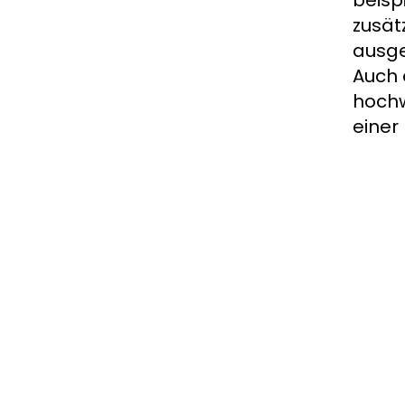
beisp
zusät
ausge
Auch 
hochw
einer