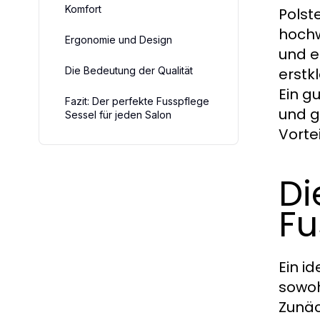
Komfort
Polst
hochw
Ergonomie und Design
und e
Die Bedeutung der Qualität
erstk
Ein g
Fazit: Der perfekte Fusspflege
und g
Sessel für jeden Salon
Vorte
Di
Fu
Ein i
sowoh
Zunäc