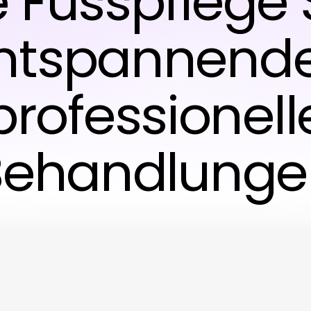
e Fusspflege 
entspannend
professionell
Behandlunge