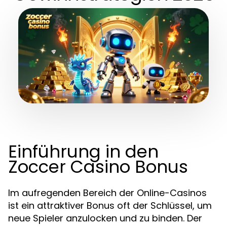
Einführung in den
Zoccer Casino Bonus
Im aufregenden Bereich der Online-Casinos
ist ein attraktiver Bonus oft der Schlüssel, um
neue Spieler anzulocken und zu binden. Der