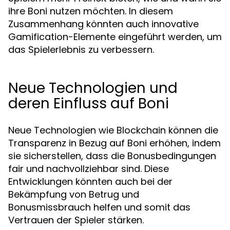
ihre Boni nutzen möchten. In diesem
Zusammenhang könnten auch innovative
Gamification-Elemente eingeführt werden, um
das Spielerlebnis zu verbessern.
Neue Technologien und
deren Einfluss auf Boni
Neue Technologien wie Blockchain können die
Transparenz in Bezug auf Boni erhöhen, indem
sie sicherstellen, dass die Bonusbedingungen
fair und nachvollziehbar sind. Diese
Entwicklungen könnten auch bei der
Bekämpfung von Betrug und
Bonusmissbrauch helfen und somit das
Vertrauen der Spieler stärken.