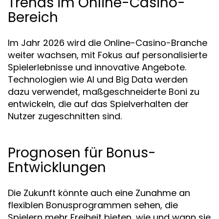
Trends im Online-Casino-
Bereich
Im Jahr 2026 wird die Online-Casino-Branche
weiter wachsen, mit Fokus auf personalisierte
Spielerlebnisse und innovative Angebote.
Technologien wie AI und Big Data werden
dazu verwendet, maßgeschneiderte Boni zu
entwickeln, die auf das Spielverhalten der
Nutzer zugeschnitten sind.
Prognosen für Bonus-
Entwicklungen
Die Zukunft könnte auch eine Zunahme an
flexiblen Bonusprogrammen sehen, die
Spielern mehr Freiheit bieten, wie und wann sie