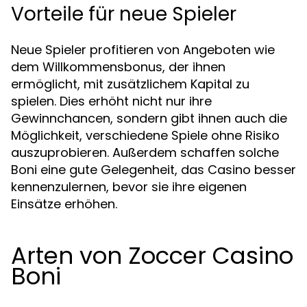
Vorteile für neue Spieler
Neue Spieler profitieren von Angeboten wie
dem Willkommensbonus, der ihnen
ermöglicht, mit zusätzlichem Kapital zu
spielen. Dies erhöht nicht nur ihre
Gewinnchancen, sondern gibt ihnen auch die
Möglichkeit, verschiedene Spiele ohne Risiko
auszuprobieren. Außerdem schaffen solche
Boni eine gute Gelegenheit, das Casino besser
kennenzulernen, bevor sie ihre eigenen
Einsätze erhöhen.
Arten von Zoccer Casino
Boni