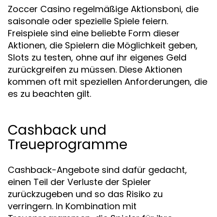
Zoccer Casino regelmäßige Aktionsboni, die
saisonale oder spezielle Spiele feiern.
Freispiele sind eine beliebte Form dieser
Aktionen, die Spielern die Möglichkeit geben,
Slots zu testen, ohne auf ihr eigenes Geld
zurückgreifen zu müssen. Diese Aktionen
kommen oft mit speziellen Anforderungen, die
es zu beachten gilt.
Cashback und
Treueprogramme
Cashback-Angebote sind dafür gedacht,
einen Teil der Verluste der Spieler
zurückzugeben und so das Risiko zu
verringern. In Kombination mit