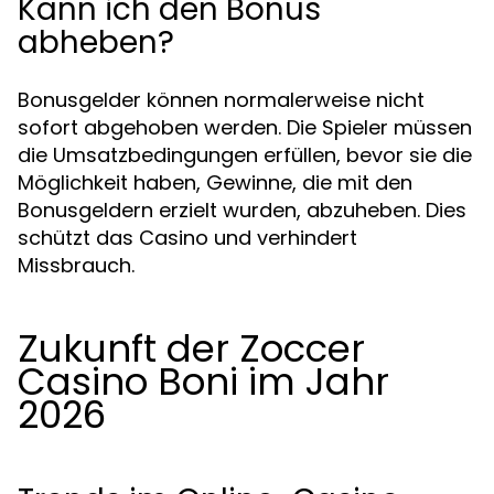
Kann ich den Bonus
abheben?
Bonusgelder können normalerweise nicht
sofort abgehoben werden. Die Spieler müssen
die Umsatzbedingungen erfüllen, bevor sie die
Möglichkeit haben, Gewinne, die mit den
Bonusgeldern erzielt wurden, abzuheben. Dies
schützt das Casino und verhindert
Missbrauch.
Zukunft der Zoccer
Casino Boni im Jahr
2026